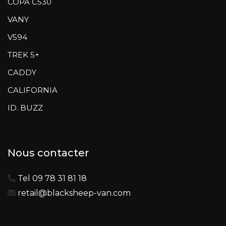
COPA C530
VANY
V594
TREK 5+
CADDY
CALIFORNIA
ID. BUZZ
Nous contacter
Tel 09 78 31 81 18
retail@blacksheep-van.com