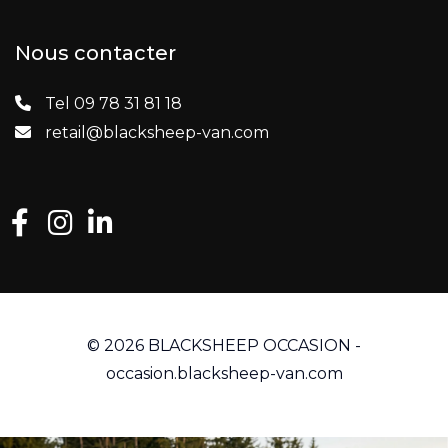
Nous contacter
Tel 09 78 31 81 18
retail@blacksheep-van.com
© 2026 BLACKSHEEP OCCASION -
occasion.blacksheep-van.com