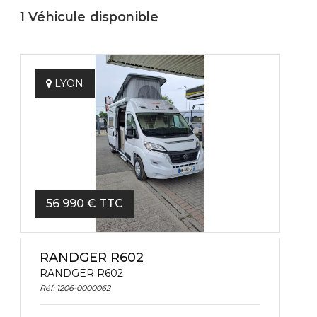
1 Véhicule disponible
ANNÉE
LYON
MODÈLE
56 990 € TTC
RANDGER R602
RANDGER R602
ÉNERGIE
Réf: 1206-0000062