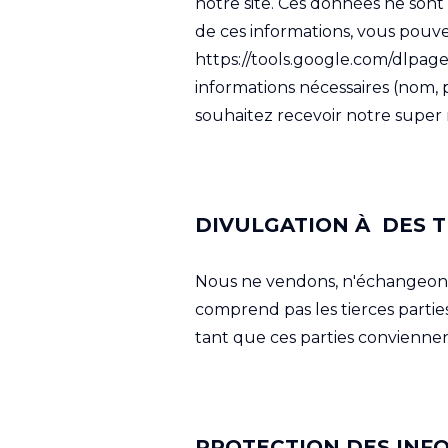
notre site. Ces données ne sont 
de ces informations, vous pouvez
https://tools.google.com/dlpage
informations nécessaires (nom, 
souhaitez recevoir notre super 
DIVULGATION À DES T
Nous ne vendons, n'échangeons e
comprend pas les tierces parties
tant que ces parties conviennen
PROTECTION DES INF