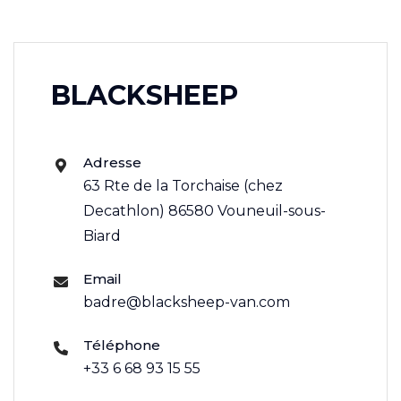
BLACKSHEEP
Adresse
63 Rte de la Torchaise (chez
Decathlon) 86580 Vouneuil-sous-
Biard
Email
badre@blacksheep-van.com
Téléphone
+33 6 68 93 15 55