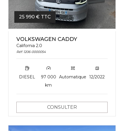
MODÈLE
25 990 € TTC
VOLKSWAGEN CADDY
California 2.0
ÉNERGIE
Réf: 1206-0000054
DIESEL
97 000
Automatique
12/2022
km
COUCHAGES
CONSULTER
LOCALISATION