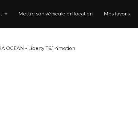
t
Mettre son véhicule en location
Mes favoris
OCEAN - Liberty T6.1 4motion