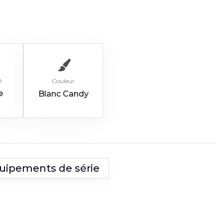
é
Couleur
e
Blanc Candy
uipements de série