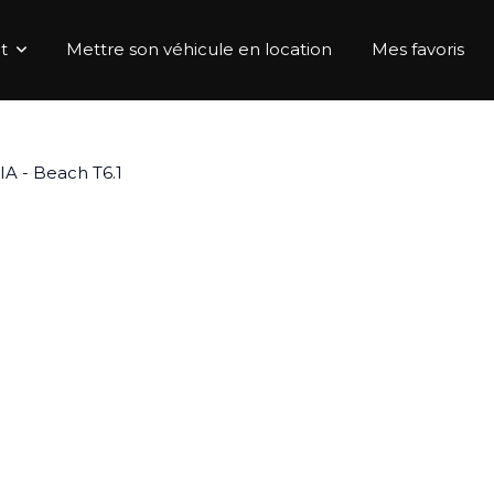
t
Mettre son véhicule en location
Mes favoris
 - Beach T6.1